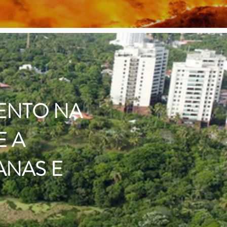
ENTO NA
 A
ANAS E